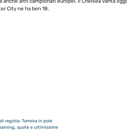
 anche altri campionati europei. Il Chelsea vanta oggi
ter City ne ha ben 18.
di regista: Torreira in pole
treaming, quote e ultimissime