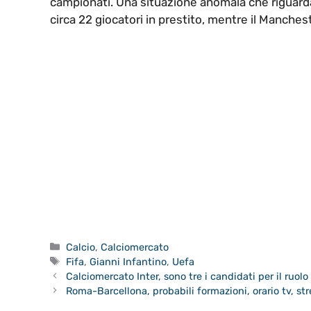
campionati. Una situazione anomala che riguarda
circa 22 giocatori in prestito, mentre il Manches
Categorie
Calcio
,
Calciomercato
Tag
Fifa
,
Gianni Infantino
,
Uefa
Calciomercato Inter, sono tre i candidati per il ruolo 
Roma-Barcellona, probabili formazioni, orario tv, s