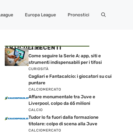
League
Europa League
Pronostici
ARTICOLI RECENTI
CALCIO
Come seguire la Serie A: app, siti e
strumenti indispensabili per i tifosi
CURIOSITÀ
Cagliari e Fantacalcio: i giocatori su cui
puntare
CALCIOMERCATO
Affare monumentale tra Juve e
Liverpool, colpo da 65 milioni
CALCIO
Tudor lo fa fuori dalla formazione
titolare: colpo di scena alla Juve
CALCIOMERCATO