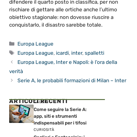
difendere il quarto posto in classifica, per non
rischiare di gettare alle ortiche anche l’ultimo
obiettivo stagionale: non dovesse riuscire a
conquistarlo, il disastro sarebbe totale.
Categorie
Europa League
Tag
Europa League
,
icardi
,
inter
,
spalletti
Europa League, Inter e Napoli: è l’ora della
verità
Serie A, le probabili formazioni di Milan – Inter
ARTICOLI RECENTI
CALCIO
Come seguire la Serie A:
app, siti e strumenti
indispensabili per i tifosi
CURIOSITÀ