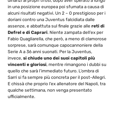
dinanzi ai propri tifosi, dopo aver sperato a lungo
in una posizione europea poi sfumata a causa di
alcuni risultati negativi. Un 2 – 0 prestigioso per i
doriani contro una Juventus falcidiata dalle
assenze, e abbattuta sul finale grazie alle
reti di
Defrel e di Caprari
. Niente zampata dell’ex per
Fabio Quagliarella, che però, a meno di clamorose
sorprese, sarà comunque capocannoniere della
Serie A a 36 anni suonati. Per la Juventus,
invece,
si chiude uno dei suoi capitoli più
vincenti e gloriosi
, mentre rimangono i dubbi su
quello che sarà l’immediato futuro. L’ombra di
Sarri si fa sempre più concreta per il post-Allegri.
E chissà che proprio l’ex allenatore del Napoli, tra
qualche settimana, non venga presentato
ufficialmente.