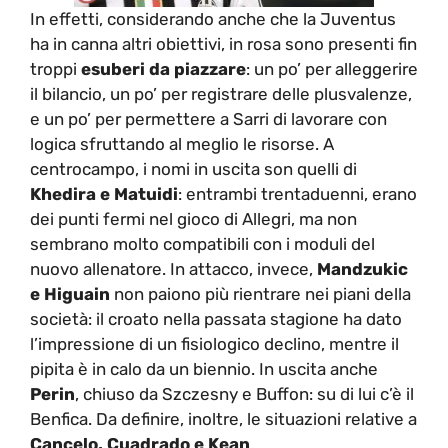
In effetti, considerando anche che la Juventus
ha in canna altri obiettivi, in rosa sono presenti fin
troppi
esuberi da piazzare
: un po’ per alleggerire
il bilancio, un po’ per registrare delle plusvalenze,
e un po’ per permettere a Sarri di lavorare con
logica sfruttando al meglio le risorse. A
centrocampo, i nomi in uscita son quelli di
Khedira e Matuidi
: entrambi trentaduenni, erano
dei punti fermi nel gioco di Allegri, ma non
sembrano molto compatibili con i moduli del
nuovo allenatore. In attacco, invece,
Mandzukic
e Higuain
non paiono più rientrare nei piani della
società: il croato nella passata stagione ha dato
l’impressione di un fisiologico declino, mentre il
pipita è in calo da un biennio. In uscita anche
Perin
, chiuso da Szczesny e Buffon: su di lui c’è il
Benfica. Da definire, inoltre, le situazioni relative a
Cancelo, Cuadrado e Kean
.