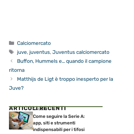
Categorie
Calciomercato
Tag
juve
,
juventus
,
Juventus calciomercato
Buffon, Hummels e… quando il campione
ritorna
Matthijs de Ligt è troppo inesperto per la
Juve?
ARTICOLI RECENTI
CALCIO
Come seguire la Serie A:
app, siti e strumenti
indispensabili per i tifosi