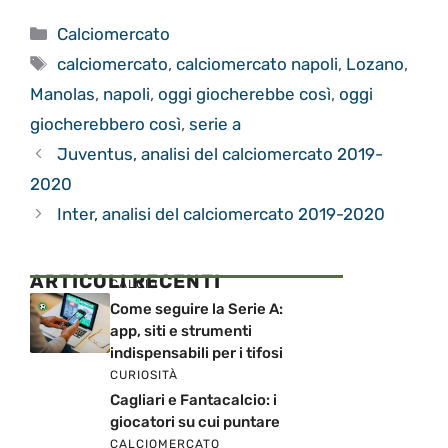
Categorie
Calciomercato
Tag
calciomercato
,
calciomercato napoli
,
Lozano
,
Manolas
,
napoli
,
oggi giocherebbe così
,
oggi
giocherebbero così
,
serie a
Juventus, analisi del calciomercato 2019-
2020
Inter, analisi del calciomercato 2019-2020
ARTICOLI RECENTI
CALCIO
Come seguire la Serie A:
app, siti e strumenti
indispensabili per i tifosi
CURIOSITÀ
Cagliari e Fantacalcio: i
giocatori su cui puntare
CALCIOMERCATO