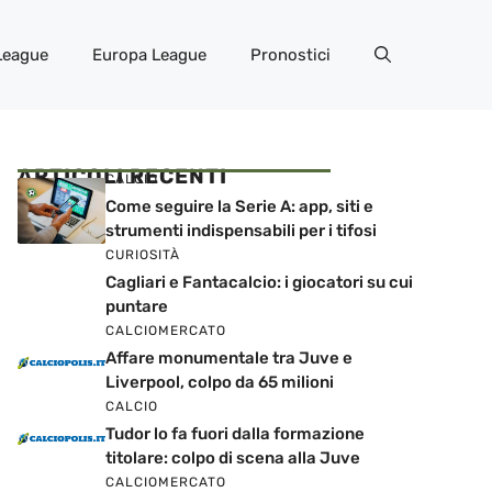
League
Europa League
Pronostici
ARTICOLI RECENTI
CALCIO
Come seguire la Serie A: app, siti e
strumenti indispensabili per i tifosi
CURIOSITÀ
Cagliari e Fantacalcio: i giocatori su cui
puntare
CALCIOMERCATO
Affare monumentale tra Juve e
Liverpool, colpo da 65 milioni
CALCIO
Tudor lo fa fuori dalla formazione
titolare: colpo di scena alla Juve
CALCIOMERCATO