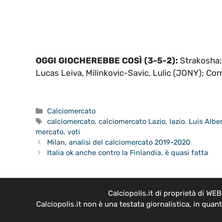
OGGI GIOCHEREBBE COSÌ (3-5-2):
Strakosha; 
Lucas Leiva, Milinkovic-Savic, Lulic (JONY); Corr
Categorie
Calciomercato
Tag
calciomercato
,
calciomercato Lazio
,
lazio
,
Luis Albe
mercato
,
voti
Milan, analisi del calciomercato 2019-2020
Italia ok anche contro la Finlandia, è quasi fatta
Calciopolis.it di proprietà di W
Calciopolis.it non è una testata giornalistica, in qua