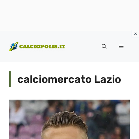
Vai
al
Menu
contenuto
calciomercato Lazio