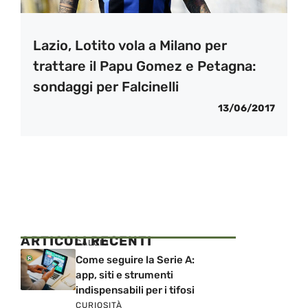
Lazio, Lotito vola a Milano per
trattare il Papu Gomez e Petagna:
sondaggi per Falcinelli
13/06/2017
ARTICOLI RECENTI
CALCIO
Come seguire la Serie A:
app, siti e strumenti
indispensabili per i tifosi
CURIOSITÀ