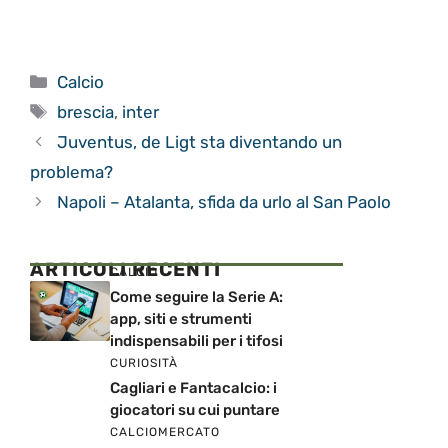
Categorie
Calcio
Tag
brescia
,
inter
Juventus, de Ligt sta diventando un
problema?
Napoli – Atalanta, sfida da urlo al San Paolo
ARTICOLI RECENTI
CALCIO
Come seguire la Serie A:
app, siti e strumenti
indispensabili per i tifosi
CURIOSITÀ
Cagliari e Fantacalcio: i
giocatori su cui puntare
CALCIOMERCATO