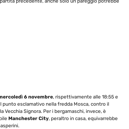
a partita precedente, anche solo un pareggio potrebbe
mercoledì 6 novembre
, rispettivamente alle 18:55 e
il punto esclamativo nella fredda Mosca, contro il
lla Vecchia Signora. Per i bergamaschi, invece, è
ibile
Manchester City
, peraltro in casa, equivarrebbe
asperini.