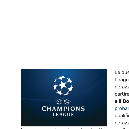
Le due
League
nerazz
partir
e il 
proba
qualifi
nerazz