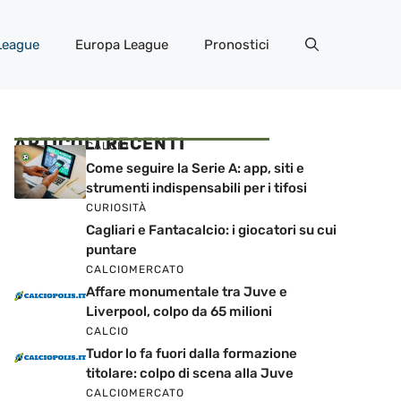
League
Europa League
Pronostici
ARTICOLI RECENTI
CALCIO
Come seguire la Serie A: app, siti e
strumenti indispensabili per i tifosi
CURIOSITÀ
Cagliari e Fantacalcio: i giocatori su cui
puntare
CALCIOMERCATO
Affare monumentale tra Juve e
Liverpool, colpo da 65 milioni
CALCIO
Tudor lo fa fuori dalla formazione
titolare: colpo di scena alla Juve
CALCIOMERCATO