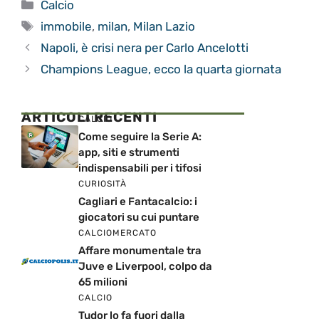
Categorie
Calcio
Tag
immobile
,
milan
,
Milan Lazio
Napoli, è crisi nera per Carlo Ancelotti
Champions League, ecco la quarta giornata
ARTICOLI RECENTI
CALCIO
Come seguire la Serie A:
app, siti e strumenti
indispensabili per i tifosi
CURIOSITÀ
Cagliari e Fantacalcio: i
giocatori su cui puntare
CALCIOMERCATO
Affare monumentale tra
Juve e Liverpool, colpo da
65 milioni
CALCIO
Tudor lo fa fuori dalla