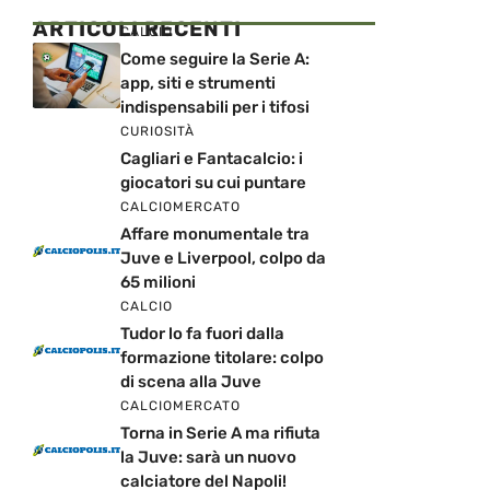
ARTICOLI RECENTI
CALCIO
Come seguire la Serie A:
app, siti e strumenti
indispensabili per i tifosi
CURIOSITÀ
Cagliari e Fantacalcio: i
giocatori su cui puntare
CALCIOMERCATO
Affare monumentale tra
Juve e Liverpool, colpo da
65 milioni
CALCIO
Tudor lo fa fuori dalla
formazione titolare: colpo
di scena alla Juve
CALCIOMERCATO
Torna in Serie A ma rifiuta
la Juve: sarà un nuovo
calciatore del Napoli!