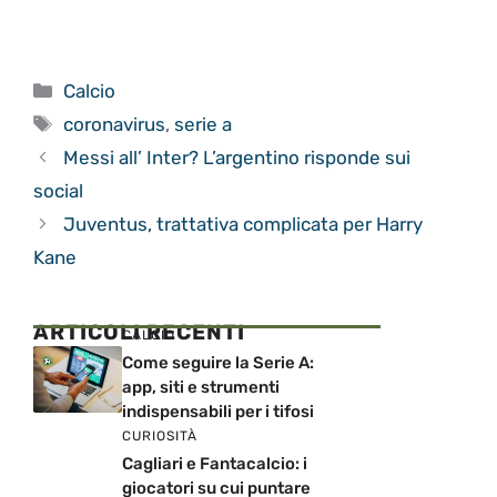
Categorie
Calcio
Tag
coronavirus
,
serie a
Messi all’ Inter? L’argentino risponde sui
social
Juventus, trattativa complicata per Harry
Kane
ARTICOLI RECENTI
CALCIO
Come seguire la Serie A:
app, siti e strumenti
indispensabili per i tifosi
CURIOSITÀ
Cagliari e Fantacalcio: i
giocatori su cui puntare