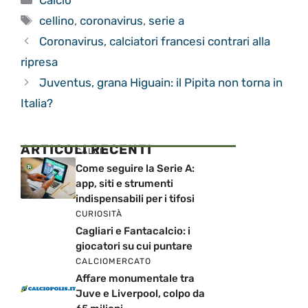
Tag
cellino
,
coronavirus
,
serie a
Coronavirus, calciatori francesi contrari alla
ripresa
Juventus, grana Higuain: il Pipita non torna in
Italia?
ARTICOLI RECENTI
CALCIO
Come seguire la Serie A:
app, siti e strumenti
indispensabili per i tifosi
CURIOSITÀ
Cagliari e Fantacalcio: i
giocatori su cui puntare
CALCIOMERCATO
Affare monumentale tra
Juve e Liverpool, colpo da