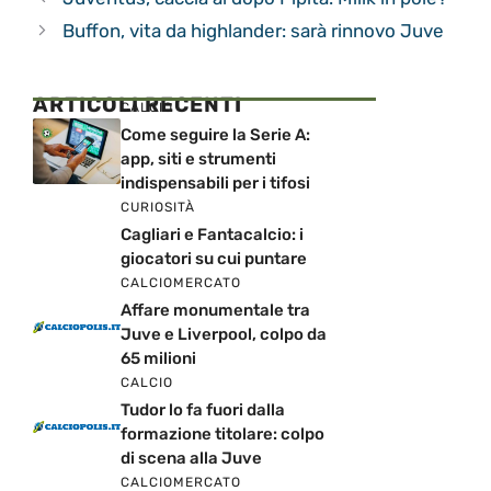
Buffon, vita da highlander: sarà rinnovo Juve
ARTICOLI RECENTI
CALCIO
Come seguire la Serie A:
app, siti e strumenti
indispensabili per i tifosi
CURIOSITÀ
Cagliari e Fantacalcio: i
giocatori su cui puntare
CALCIOMERCATO
Affare monumentale tra
Juve e Liverpool, colpo da
65 milioni
CALCIO
Tudor lo fa fuori dalla
formazione titolare: colpo
di scena alla Juve
CALCIOMERCATO