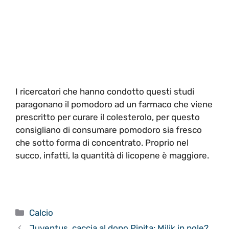
I ricercatori che hanno condotto questi studi
paragonano il pomodoro ad un farmaco che viene
prescritto per curare il colesterolo, per questo
consigliano di consumare pomodoro sia fresco
che sotto forma di concentrato. Proprio nel
succo, infatti, la quantità di licopene è maggiore.
Categorie
Calcio
Juventus, caccia al dopo Pipita: Milik in pole?