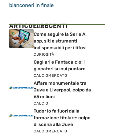
bianconeri in finale
ARTICOLI RECENTI
CALCIO
Come seguire la Serie A:
app, siti e strumenti
indispensabili per i tifosi
CURIOSITÀ
Cagliari e Fantacalcio: i
giocatori su cui puntare
CALCIOMERCATO
Affare monumentale tra
Juve e Liverpool, colpo da
65 milioni
CALCIO
Tudor lo fa fuori dalla
formazione titolare: colpo
di scena alla Juve
CALCIOMERCATO