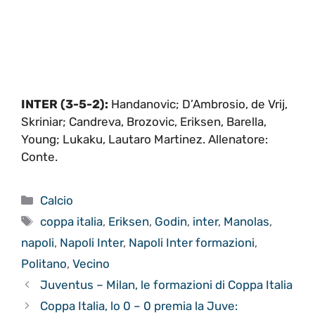
INTER (3-5-2):
Handanovic; D’Ambrosio, de Vrij,
Skriniar; Candreva, Brozovic, Eriksen, Barella,
Young; Lukaku, Lautaro Martinez. Allenatore:
Conte.
Categorie
Calcio
Tag
coppa italia
,
Eriksen
,
Godin
,
inter
,
Manolas
,
napoli
,
Napoli Inter
,
Napoli Inter formazioni
,
Politano
,
Vecino
Juventus – Milan, le formazioni di Coppa Italia
Coppa Italia, lo 0 – 0 premia la Juve: