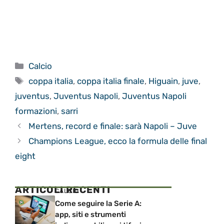
Categorie
Calcio
Tag
coppa italia
,
coppa italia finale
,
Higuain
,
juve
,
juventus
,
Juventus Napoli
,
Juventus Napoli
formazioni
,
sarri
Mertens, record e finale: sarà Napoli – Juve
Champions League, ecco la formula delle final
eight
ARTICOLI RECENTI
CALCIO
Come seguire la Serie A:
app, siti e strumenti