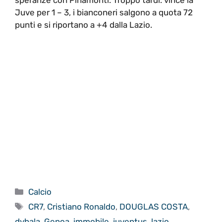
Juve per 1 – 3, i bianconeri salgono a quota 72
punti e si riportano a +4 dalla Lazio.
Categorie
Calcio
Tag
CR7
,
Cristiano Ronaldo
,
DOUGLAS COSTA
,
dybala
,
Genoa
,
immobile
,
juventus
,
lazio
,