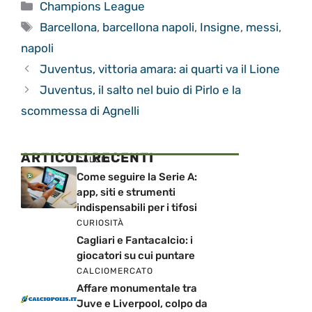
Categorie
Champions League
Tag
Barcellona
,
barcellona napoli
,
Insigne
,
messi
,
napoli
Juventus, vittoria amara: ai quarti va il Lione
Juventus, il salto nel buio di Pirlo e la
scommessa di Agnelli
ARTICOLI RECENTI
CALCIO
Come seguire la Serie A:
app, siti e strumenti
indispensabili per i tifosi
CURIOSITÀ
Cagliari e Fantacalcio: i
giocatori su cui puntare
CALCIOMERCATO
Affare monumentale tra
Juve e Liverpool, colpo da