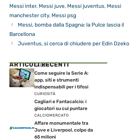
Messi inter
,
Messi juve
,
Messi juventus
,
Messi
manchester city
,
Messi psg
Messi, bomba dalla Spagna: la Pulce lascia il
Barcellona
Juventus, si cerca di chiudere per Edin Dzeko
ARTICOLI RECENTI
CALCIO
Come seguire la Serie A:
app, siti e strumenti
indispensabili per i tifosi
CURIOSITÀ
Cagliari e Fantacalcio: i
giocatori su cui puntare
CALCIOMERCATO
Affare monumentale tra
Juve e Liverpool, colpo da
65 milioni