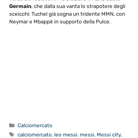
Germain
, che dalla sua vanta lo strapotere degli
sceicchi: Tuchel già sogna un tridente MMN, con
Neymar e Mbappè in supporto della Pulce.
Categorie
Calciomercato
Tag
calciomercato
,
leo messi
,
messi
,
Messi city
,