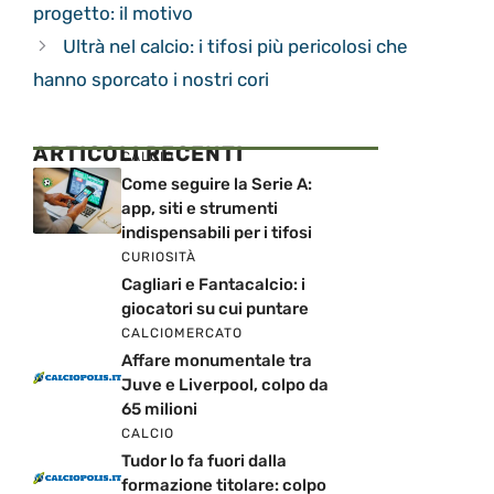
progetto: il motivo
Ultrà nel calcio: i tifosi più pericolosi che
hanno sporcato i nostri cori
ARTICOLI RECENTI
CALCIO
Come seguire la Serie A:
app, siti e strumenti
indispensabili per i tifosi
CURIOSITÀ
Cagliari e Fantacalcio: i
giocatori su cui puntare
CALCIOMERCATO
Affare monumentale tra
Juve e Liverpool, colpo da
65 milioni
CALCIO
Tudor lo fa fuori dalla
formazione titolare: colpo