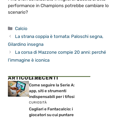
performance in Champions potrebbe cambiare lo
scenario?
Categorie
Calcio
La strana coppia è tornata: Paloschi segna,
Gilardino insegna
La corsa di Mazzone compie 20 anni: perché
l’immagine è iconica
ARTICOLI RECENTI
CALCIO
Come seguire la Serie A:
app, siti e strumenti
indispensabili per i tifosi
CURIOSITÀ
Cagliari e Fantacalcio: i
giocatori su cui puntare