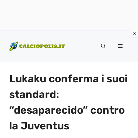
Vai
al
Menu
contenuto
Lukaku conferma i suoi
standard:
“desaparecido” contro
la Juventus