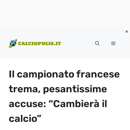
Vai
al
Menu
contenuto
Il campionato francese
trema, pesantissime
accuse: “Cambierà il
calcio”