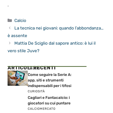
.
Categorie
Calcio
La tecnica nei giovani: quando l’abbondanza…
è assente
Mattia De Sciglio dal sapore antico: è lui il
vero stile Juve?
ARTICOLI RECENTI
CALCIO
Come seguire la Serie A:
app, siti e strumenti
indispensabili per i tifosi
CURIOSITÀ
Cagliari e Fantacalcio: i
giocatori su cui puntare
CALCIOMERCATO