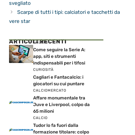
svegliato
Scarpe di tutti i tipi: calciatori e tacchetti da
vere star
ARTICOLI RECENTI
CALCIO
Come seguire la Serie A:
app, siti e strumenti
indispensabili per i tifosi
CURIOSITÀ
Cagliari e Fantacalcio: i
giocatori su cui puntare
CALCIOMERCATO
Affare monumentale tra
Juve e Liverpool, colpo da
65 milioni
CALCIO
Tudor lo fa fuori dalla
formazione titolare: colpo