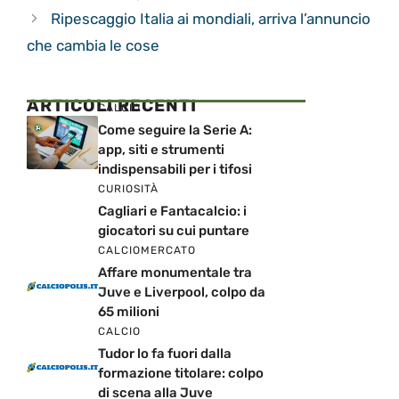
Ripescaggio Italia ai mondiali, arriva l’annuncio
che cambia le cose
ARTICOLI RECENTI
CALCIO
Come seguire la Serie A:
app, siti e strumenti
indispensabili per i tifosi
CURIOSITÀ
Cagliari e Fantacalcio: i
giocatori su cui puntare
CALCIOMERCATO
Affare monumentale tra
Juve e Liverpool, colpo da
65 milioni
CALCIO
Tudor lo fa fuori dalla
formazione titolare: colpo
di scena alla Juve