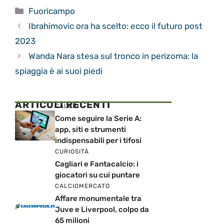
Categorie
Fuoricampo
Ibrahimovic ora ha scelto: ecco il futuro post
2023
Wanda Nara stesa sul tronco in perizoma: la
spiaggia è ai suoi piedi
ARTICOLI RECENTI
CALCIO
Come seguire la Serie A:
app, siti e strumenti
indispensabili per i tifosi
CURIOSITÀ
Cagliari e Fantacalcio: i
giocatori su cui puntare
CALCIOMERCATO
Affare monumentale tra
Juve e Liverpool, colpo da
65 milioni