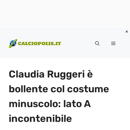
Vai
al
Menu
contenuto
Claudia Ruggeri è
bollente col costume
minuscolo: lato A
incontenibile