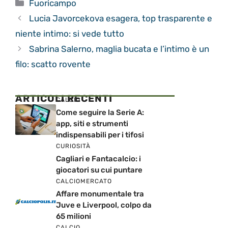
Categorie
Fuoricampo
Lucia Javorcekova esagera, top trasparente e
niente intimo: si vede tutto
Sabrina Salerno, maglia bucata e l’intimo è un
filo: scatto rovente
ARTICOLI RECENTI
CALCIO
Come seguire la Serie A:
app, siti e strumenti
indispensabili per i tifosi
CURIOSITÀ
Cagliari e Fantacalcio: i
giocatori su cui puntare
CALCIOMERCATO
Affare monumentale tra
Juve e Liverpool, colpo da
65 milioni
CALCIO