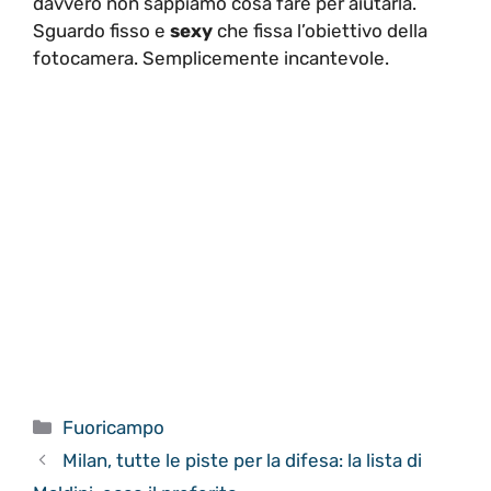
davvero non sappiamo cosa fare per aiutarla.
Sguardo fisso e
sexy
che fissa l’obiettivo della
fotocamera. Semplicemente incantevole.
Categorie
Fuoricampo
Milan, tutte le piste per la difesa: la lista di