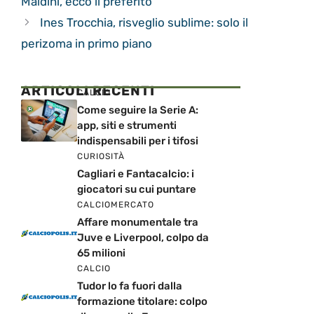
Maldini, ecco il preferito
Ines Trocchia, risveglio sublime: solo il
perizoma in primo piano
ARTICOLI RECENTI
CALCIO
Come seguire la Serie A:
app, siti e strumenti
indispensabili per i tifosi
CURIOSITÀ
Cagliari e Fantacalcio: i
giocatori su cui puntare
CALCIOMERCATO
Affare monumentale tra
Juve e Liverpool, colpo da
65 milioni
CALCIO
Tudor lo fa fuori dalla
formazione titolare: colpo