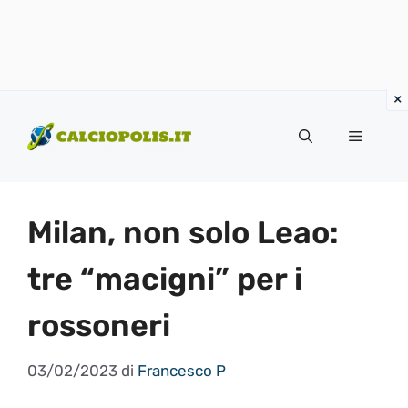
Vai
al
Menu
contenuto
Milan, non solo Leao:
tre “macigni” per i
rossoneri
03/02/2023
di
Francesco P