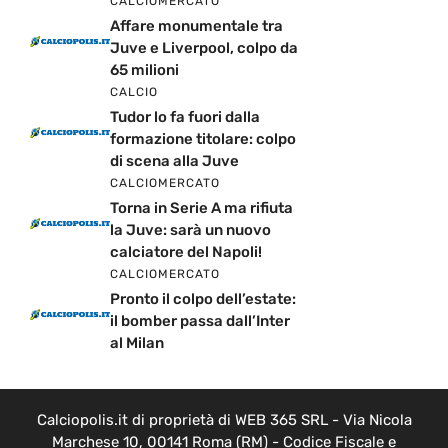
CALCIOMERCATO
Affare monumentale tra
Juve e Liverpool, colpo da
65 milioni
CALCIO
Tudor lo fa fuori dalla
formazione titolare: colpo
di scena alla Juve
CALCIOMERCATO
Torna in Serie A ma rifiuta
la Juve: sarà un nuovo
calciatore del Napoli!
CALCIOMERCATO
Pronto il colpo dell’estate:
il bomber passa dall’Inter
al Milan
Calciopolis.it di proprietà di WEB 365 SRL - Via Nicola
Marchese 10, 00141 Roma (RM) - Codice Fiscale e