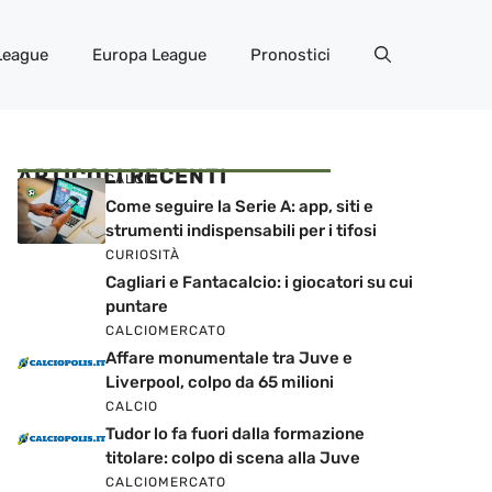
League
Europa League
Pronostici
ARTICOLI RECENTI
CALCIO
Come seguire la Serie A: app, siti e
strumenti indispensabili per i tifosi
CURIOSITÀ
Cagliari e Fantacalcio: i giocatori su cui
puntare
CALCIOMERCATO
Affare monumentale tra Juve e
Liverpool, colpo da 65 milioni
CALCIO
Tudor lo fa fuori dalla formazione
titolare: colpo di scena alla Juve
CALCIOMERCATO