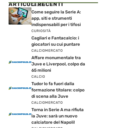
ARTICOLI RECENTI
CALCIO
Come seguire la Serie A:
app, siti e strumenti
indispensabili per i tifosi
CURIOSITÀ
Cagliari e Fantacalcio: i
giocatori su cui puntare
CALCIOMERCATO
Affare monumentale tra
Juve e Liverpool, colpo da
65 milioni
CALCIO
Tudor lo fa fuori dalla
formazione titolare: colpo
di scena alla Juve
CALCIOMERCATO
Torna in Serie A ma rifiuta
la Juve: sarà un nuovo
calciatore del Napoli!