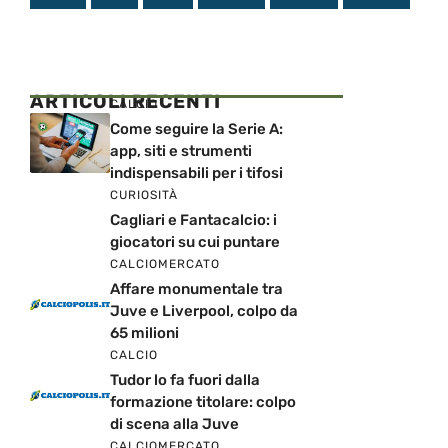
ARTICOLI RECENTI
CALCIO
Come seguire la Serie A:
app, siti e strumenti
indispensabili per i tifosi
CURIOSITÀ
Cagliari e Fantacalcio: i
giocatori su cui puntare
CALCIOMERCATO
Affare monumentale tra
Juve e Liverpool, colpo da
65 milioni
CALCIO
Tudor lo fa fuori dalla
formazione titolare: colpo
di scena alla Juve
CALCIOMERCATO