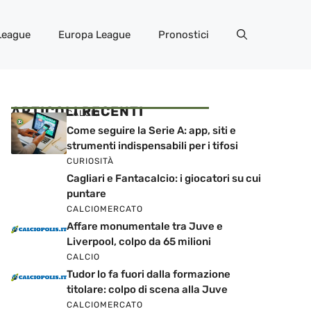
League
Europa League
Pronostici
ARTICOLI RECENTI
CALCIO
Come seguire la Serie A: app, siti e
strumenti indispensabili per i tifosi
CURIOSITÀ
Cagliari e Fantacalcio: i giocatori su cui
puntare
CALCIOMERCATO
Affare monumentale tra Juve e
Liverpool, colpo da 65 milioni
CALCIO
Tudor lo fa fuori dalla formazione
titolare: colpo di scena alla Juve
CALCIOMERCATO