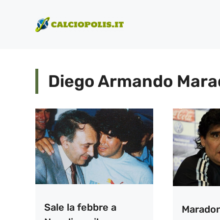
Vai
al
contenuto
Diego Armando Mar
Sale la febbre a
Maradon