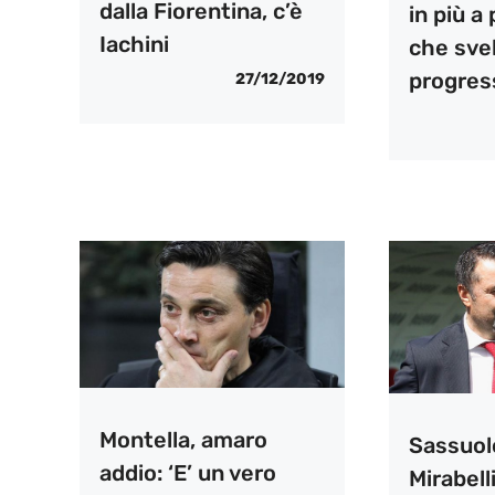
dalla Fiorentina, c’è
in più a 
Iachini
che svel
progres
27/12/2019
Montella, amaro
Sassuol
addio: ‘E’ un vero
Mirabell