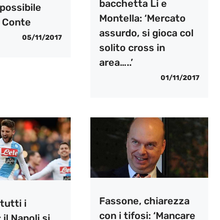
bacchetta Li e
 possibile
Montella: ‘Mercato
i Conte
assurdo, si gioca col
05/11/2017
solito cross in
area…..’
01/11/2017
Fassone, chiarezza
tutti i
con i tifosi: ‘Mancare
: il Napoli si