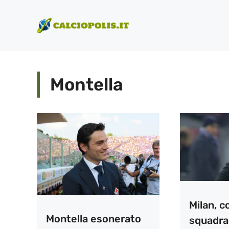
Vai
al
contenuto
Montella
Milan, c
Montella esonerato
squadra