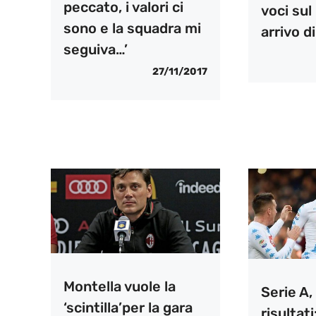
peccato, i valori ci
voci sul
sono e la squadra mi
arrivo d
seguiva…’
27/11/2017
Montella vuole la
Serie A, 
‘scintilla’per la gara
risultati