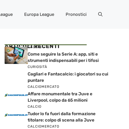
League
Europa League
Pronostici
ARTICOLI RECENTI
CALCIO
Come seguire la Serie A: app, siti e
strumenti indispensabili per i tifosi
CURIOSITÀ
Cagliari e Fantacalcio: i giocatori su cui
puntare
CALCIOMERCATO
Affare monumentale tra Juve e
Liverpool, colpo da 65 milioni
CALCIO
Tudor lo fa fuori dalla formazione
titolare: colpo di scena alla Juve
CALCIOMERCATO