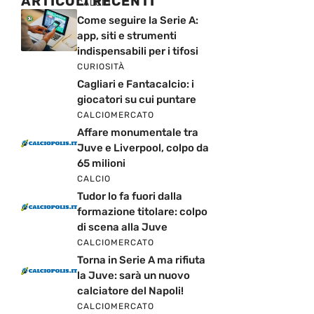
ARTICOLI RECENTI
CALCIO
Come seguire la Serie A:
app, siti e strumenti
indispensabili per i tifosi
CURIOSITÀ
Cagliari e Fantacalcio: i
giocatori su cui puntare
CALCIOMERCATO
Affare monumentale tra
Juve e Liverpool, colpo da
65 milioni
CALCIO
Tudor lo fa fuori dalla
formazione titolare: colpo
di scena alla Juve
CALCIOMERCATO
Torna in Serie A ma rifiuta
la Juve: sarà un nuovo
calciatore del Napoli!
CALCIOMERCATO