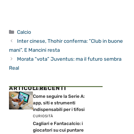
Categorie
Calcio
Inter cinese, Thohir conferma: “Club in buone
mani”. E Mancini resta
Morata “vota” Juventus: ma il futuro sembra
Real
ARTICOLI RECENTI
CALCIO
Come seguire la Serie A:
app, siti e strumenti
indispensabili per i tifosi
CURIOSITÀ
Cagliari e Fantacalcio: i
giocatori su cui puntare