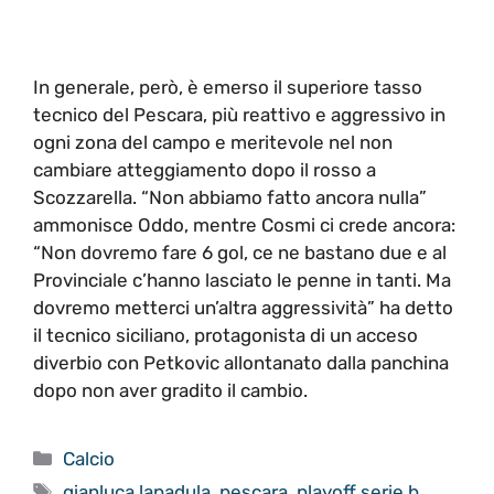
In generale, però, è emerso il superiore tasso
tecnico del Pescara, più reattivo e aggressivo in
ogni zona del campo e meritevole nel non
cambiare atteggiamento dopo il rosso a
Scozzarella. “Non abbiamo fatto ancora nulla”
ammonisce Oddo, mentre Cosmi ci crede ancora:
“Non dovremo fare 6 gol, ce ne bastano due e al
Provinciale c’hanno lasciato le penne in tanti. Ma
dovremo metterci un’altra aggressività” ha detto
il tecnico siciliano, protagonista di un acceso
diverbio con Petkovic allontanato dalla panchina
dopo non aver gradito il cambio.
Categorie
Calcio
Tag
gianluca lapadula
,
pescara
,
playoff serie b
,