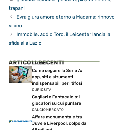
trapani
Evra giura amore eterno a Madama: rinnovo
vicino
Immobile, addio Toro: il Leicester lancia la
sfida alla Lazio
ARTICOLI RECENTI
CALCIO
Come seguire la Serie A:
app, siti e strumenti
indispensabili per i tifosi
CURIOSITÀ
Cagliari e Fantacalcio: i
giocatori su cui puntare
CALCIOMERCATO
Affare monumentale tra
Juve e Liverpool, colpo da
65 milioni