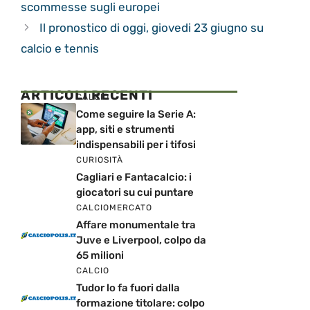
scommesse sugli europei
Il pronostico di oggi, giovedi 23 giugno su
calcio e tennis
ARTICOLI RECENTI
CALCIO
Come seguire la Serie A:
app, siti e strumenti
indispensabili per i tifosi
CURIOSITÀ
Cagliari e Fantacalcio: i
giocatori su cui puntare
CALCIOMERCATO
Affare monumentale tra
Juve e Liverpool, colpo da
65 milioni
CALCIO
Tudor lo fa fuori dalla
formazione titolare: colpo