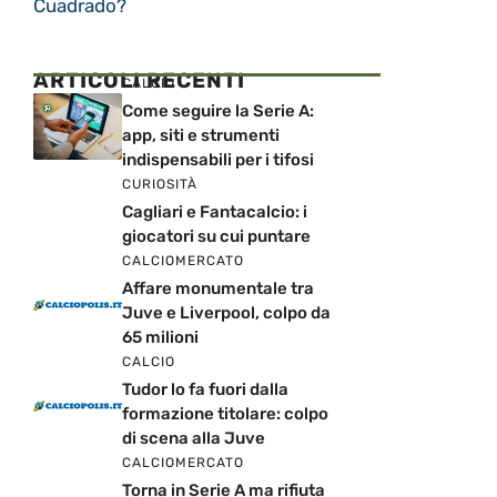
Cuadrado?
ARTICOLI RECENTI
CALCIO
Come seguire la Serie A:
app, siti e strumenti
indispensabili per i tifosi
CURIOSITÀ
Cagliari e Fantacalcio: i
giocatori su cui puntare
CALCIOMERCATO
Affare monumentale tra
Juve e Liverpool, colpo da
65 milioni
CALCIO
Tudor lo fa fuori dalla
formazione titolare: colpo
di scena alla Juve
CALCIOMERCATO
Torna in Serie A ma rifiuta