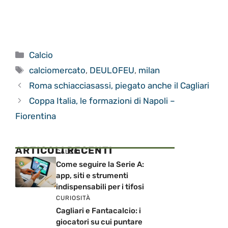
Categorie
Calcio
Tag
calciomercato
,
DEULOFEU
,
milan
Roma schiacciasassi, piegato anche il Cagliari
Coppa Italia, le formazioni di Napoli –
Fiorentina
ARTICOLI RECENTI
CALCIO
Come seguire la Serie A:
app, siti e strumenti
indispensabili per i tifosi
CURIOSITÀ
Cagliari e Fantacalcio: i
giocatori su cui puntare