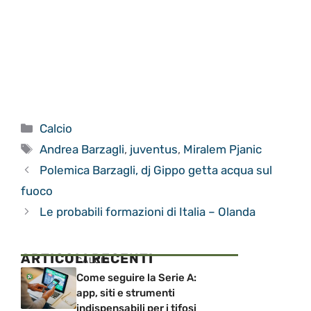
Categorie
Calcio
Tag
Andrea Barzagli
,
juventus
,
Miralem Pjanic
Polemica Barzagli, dj Gippo getta acqua sul
fuoco
Le probabili formazioni di Italia – Olanda
ARTICOLI RECENTI
CALCIO
Come seguire la Serie A:
app, siti e strumenti
indispensabili per i tifosi