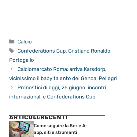
Categorie
Calcio
Tag
Confederations Cup
,
Cristiano Ronaldo
,
Portogallo
Calciomercato Roma: arriva Karsdorp,
vicinissimo il baby talento del Genoa, Pellegri
Pronostici di oggi, 25 giugno: incontri
internazionali e Confederations Cup
ARTICOLI RECENTI
CALCIO
Come seguire la Serie A:
app, siti e strumenti