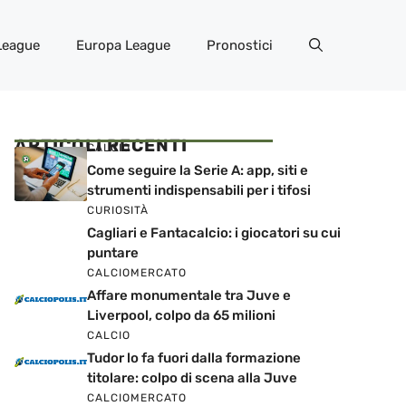
League
Europa League
Pronostici
ARTICOLI RECENTI
CALCIO
Come seguire la Serie A: app, siti e
strumenti indispensabili per i tifosi
CURIOSITÀ
Cagliari e Fantacalcio: i giocatori su cui
puntare
CALCIOMERCATO
Affare monumentale tra Juve e
Liverpool, colpo da 65 milioni
CALCIO
Tudor lo fa fuori dalla formazione
titolare: colpo di scena alla Juve
CALCIOMERCATO