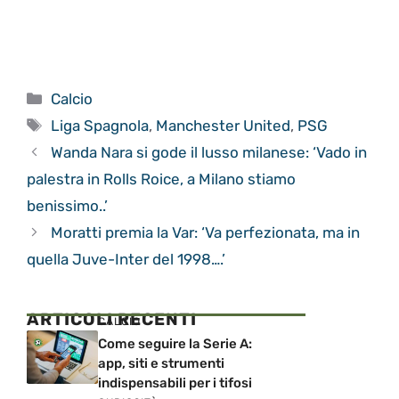
Categorie
Calcio
Tag
Liga Spagnola
,
Manchester United
,
PSG
Wanda Nara si gode il lusso milanese: ‘Vado in
palestra in Rolls Roice, a Milano stiamo
benissimo..’
Moratti premia la Var: ‘Va perfezionata, ma in
quella Juve-Inter del 1998….’
ARTICOLI RECENTI
CALCIO
Come seguire la Serie A:
app, siti e strumenti
indispensabili per i tifosi