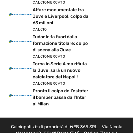
CALCIOMERCATO
Affare monumentale tra
Juve e Liverpool, colpo da
65 milioni
CALCIO
Tudor lo fa fuori dalla
formazione titolare: colpo
di scena alla Juve
CALCIOMERCATO
Torna in Serie A ma rifiuta
la Juve: sarà un nuovo
calciatore del Napoli!
CALCIOMERCATO
Pronto il colpo dell’estate:
il bomber passa dall’Inter
al Milan
Calciopolis.it di proprietà di WEB 365 SRL - Via Nicola