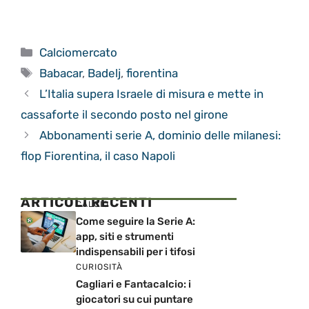
Categorie
Calciomercato
Tag
Babacar
,
Badelj
,
fiorentina
L’Italia supera Israele di misura e mette in
cassaforte il secondo posto nel girone
Abbonamenti serie A, dominio delle milanesi:
flop Fiorentina, il caso Napoli
ARTICOLI RECENTI
CALCIO
Come seguire la Serie A:
app, siti e strumenti
indispensabili per i tifosi
CURIOSITÀ
Cagliari e Fantacalcio: i
giocatori su cui puntare