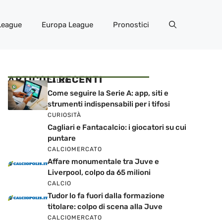
League
Europa League
Pronostici
ARTICOLI RECENTI
CALCIO
Come seguire la Serie A: app, siti e
strumenti indispensabili per i tifosi
CURIOSITÀ
Cagliari e Fantacalcio: i giocatori su cui
puntare
CALCIOMERCATO
Affare monumentale tra Juve e
Liverpool, colpo da 65 milioni
CALCIO
Tudor lo fa fuori dalla formazione
titolare: colpo di scena alla Juve
CALCIOMERCATO