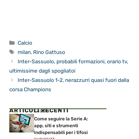
Categorie
Calcio
Tag
milan
,
Rino Gattuso
Inter-Sassuolo, probabili formazioni, orario tv,
ultimissime dagli spogliatoi
Inter-Sassuolo 1-2, nerazzurri quasi fuori dalla
corsa Champions
ARTICOLI RECENTI
CALCIO
Come seguire la Serie A:
app, siti e strumenti
indispensabili per i tifosi