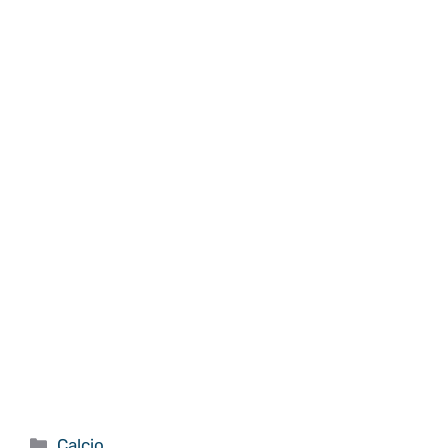
Categorie
Calcio