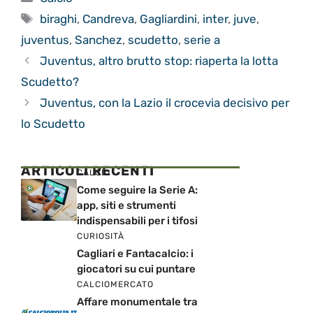
Tag
biraghi
,
Candreva
,
Gagliardini
,
inter
,
juve
,
juventus
,
Sanchez
,
scudetto
,
serie a
Juventus, altro brutto stop: riaperta la lotta
Scudetto?
Juventus, con la Lazio il crocevia decisivo per
lo Scudetto
ARTICOLI RECENTI
CALCIO
Come seguire la Serie A:
app, siti e strumenti
indispensabili per i tifosi
CURIOSITÀ
Cagliari e Fantacalcio: i
giocatori su cui puntare
CALCIOMERCATO
Affare monumentale tra