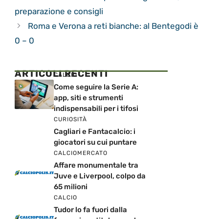
preparazione e consigli
Roma e Verona a reti bianche: al Bentegodi è
0 – 0
ARTICOLI RECENTI
CALCIO
Come seguire la Serie A:
app, siti e strumenti
indispensabili per i tifosi
CURIOSITÀ
Cagliari e Fantacalcio: i
giocatori su cui puntare
CALCIOMERCATO
Affare monumentale tra
Juve e Liverpool, colpo da
65 milioni
CALCIO
Tudor lo fa fuori dalla