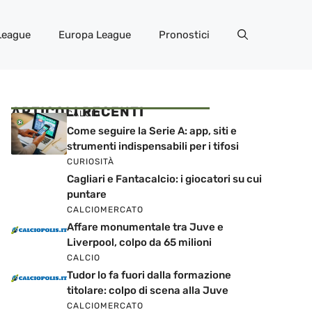
League
Europa League
Pronostici
ARTICOLI RECENTI
CALCIO
Come seguire la Serie A: app, siti e
strumenti indispensabili per i tifosi
CURIOSITÀ
Cagliari e Fantacalcio: i giocatori su cui
puntare
CALCIOMERCATO
Affare monumentale tra Juve e
Liverpool, colpo da 65 milioni
CALCIO
Tudor lo fa fuori dalla formazione
titolare: colpo di scena alla Juve
CALCIOMERCATO