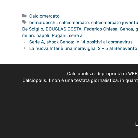
Categorie
Calciomercato
Tag
bernardeschi
,
calciomercato
,
calciomercato juvent
De Sciglio
,
DOUGLAS COSTA
,
Federico Chiesa
,
Genoa
,
g
milan
,
napoli
,
Rugani
,
serie a
Serie A, shock Genoa: in 14 positivi al coronavirus
La nuova Inter è una meraviglia: 2 – 5 al Benevento
Calciopolis.it di proprietà di W
Calciopolis.it non è una testata giornalistica, in qua
L