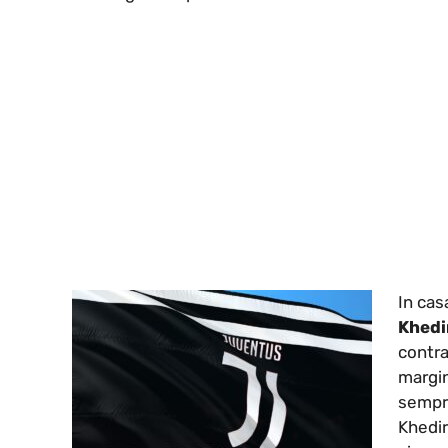
In ca
Khedi
contra
margin
sempre
Khedir