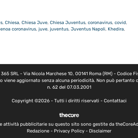
us
,
Chiesa
,
Chiesa Juve
,
Chiesa Juventus
,
coronavirus
,
covid
,
enoa coronavirus
,
juve
,
juventus
,
Juventus Napoli
,
Khedira
,
EB 365 SRL - Via Nicola Marchese 10, 00141 Roma (RM) - Codice Fis
nto viene aggiornato senza alcuna periodicità. Non può pertanto c
n. 62 del 07.03.2001
Copyright ©2026 - Tutti i diritti riservati -
Contattaci
e attività pubblicitarie su questo sito sono gestite da theCoreA
Redazione
-
Privacy Policy
-
Disclaimer