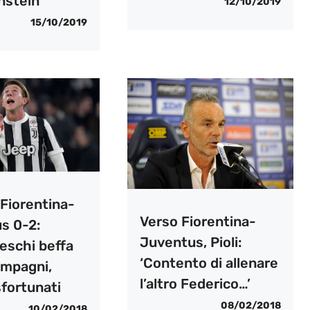
nstein
12/10/2019
15/10/2019
 Fiorentina-
Verso Fiorentina-
s 0-2:
Juventus, Pioli:
eschi beffa
‘Contento di allenare
ompagni,
l’altro Federico…’
 sfortunati
08/02/2018
10/02/2018