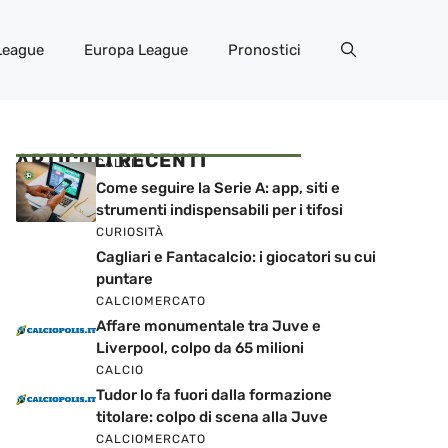
League
Europa League
Pronostici
ARTICOLI RECENTI
CALCIO
Come seguire la Serie A: app, siti e
strumenti indispensabili per i tifosi
CURIOSITÀ
Cagliari e Fantacalcio: i giocatori su cui
puntare
CALCIOMERCATO
Affare monumentale tra Juve e
Liverpool, colpo da 65 milioni
CALCIO
Tudor lo fa fuori dalla formazione
titolare: colpo di scena alla Juve
CALCIOMERCATO