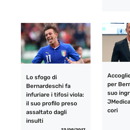
Accogli
Lo sfogo di
per Ber
Bernardeschi fa
suo ingr
infuriare i tifosi viola:
JMedical
il suo profilo preso
cori
assaltato dagli
insulti
23/09/2017