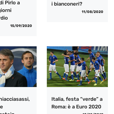
i Pirlo a
i bianconeri?
iorni
11/08/2020
rdio
15/09/2020
chiacciasassi,
Italia, festa “verde” a
he
Roma: è a Euro 2020