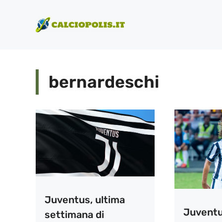
Vai
al
contenuto
bernardeschi
Juventus, ultima
Juventu
settimana di